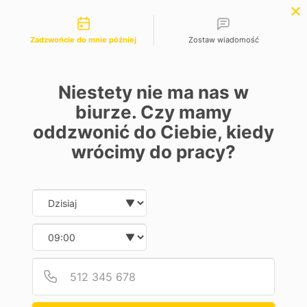
Możliwości kontaktu
Zadzwońcie do mnie później
Zostaw wiadomość
Niestety nie ma nas w
Pomoc w
biurze. Czy mamy
oddzwonić do Ciebie, kiedy
zakupie
wrócimy do pracy?
samochodu
Date and time slection for sch
Wybierz datę
w Rybniku
Wybierz godzinę
profesjonalne
Podaj
Numer
sprawdzenie samochodu