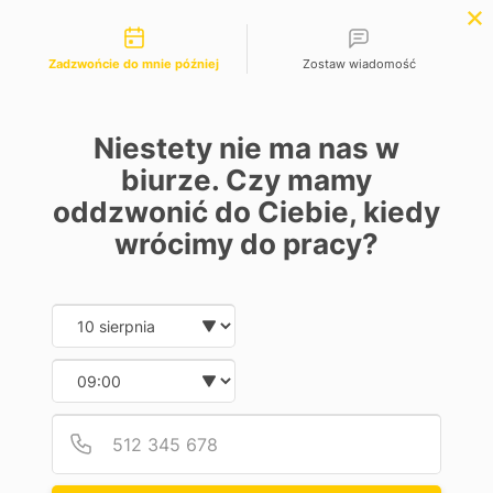
Możliwości kontaktu
Zadzwońcie do mnie później
Zostaw wiadomość
Niestety nie ma nas w
Pomoc w
biurze. Czy mamy
oddzwonić do Ciebie, kiedy
zakupie
wrócimy do pracy?
samochodu
Date and time slection for sch
Wybierz datę
w Jeleniej Górze
Wybierz godzinę
profesjonalne
Podaj
Numer
sprawdzenie samochodu