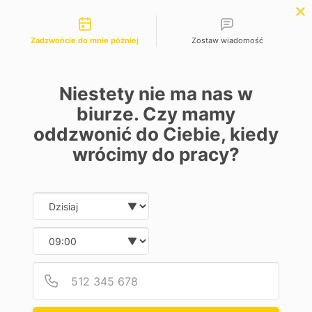
Możliwości kontaktu
Zadzwońcie do mnie później
Zostaw wiadomość
Niestety nie ma nas w
Pomoc w
biurze. Czy mamy
oddzwonić do Ciebie, kiedy
zakupie
wrócimy do pracy?
samochodu
Date and time slection for sch
Wybierz datę
w Łodzi
Wybierz godzinę
profesjonalne
Podaj
Numer
sprawdzenie samochodu