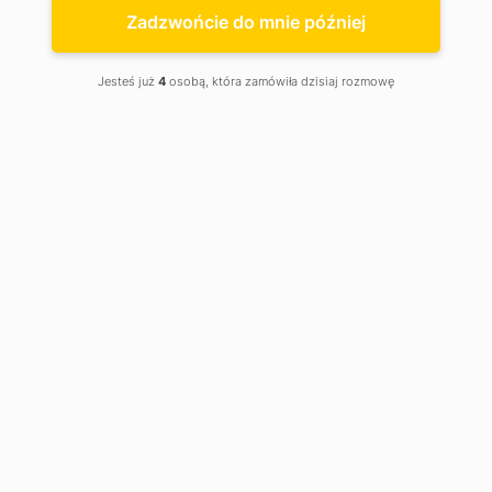
Zadzwońcie do mnie później
Jesteś już
4
osobą, która zamówiła dzisiaj rozmowę
Planujesz zakup samochodu
w Łodzi?