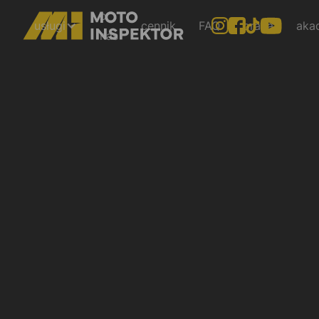
o
usługi
cennik
FAQ
praca
aka
nas