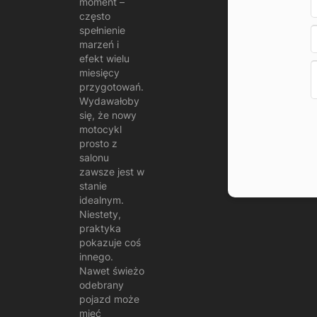
moment –
je
często
spełnienie
marzeń i
efekt wielu
miesięcy
przygotowań.
Wydawałoby
się, że nowy
motocykl
prosto z
salonu
zawsze jest w
stanie
idealnym.
Niestety,
praktyka
pokazuje coś
innego.
Nawet świeżo
odebrany
pojazd może
mieć