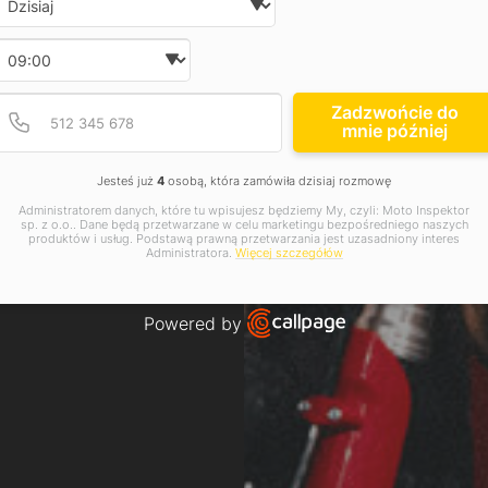
Wybierz godzinę
Podaj poprawny numer t
Numer telefonu
Zadzwońcie do
mnie później
Jesteś już
4
osobą, która zamówiła dzisiaj rozmowę
Administratorem danych, które tu wpisujesz będziemy My, czyli: Moto Inspektor
sp. z o.o.. Dane będą przetwarzane w celu marketingu bezpośredniego naszych
produktów i usług. Podstawą prawną przetwarzania jest uzasadniony interes
Administratora.
Więcej szczegółów
Powered by
Open link in new window