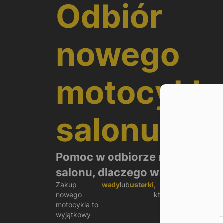
Odbiór
nowego
motocykla
Moż
salonu
Pomoc w odbiorze nowego mot
salonu, dlaczego warto?
Zakup
wady
lub
usterki
,
zostały
przez
nowego
które
ukryte
dealera.
motocykla to
Lepiej
wyjątkowy
wychwy