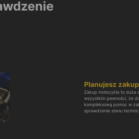
rawdzenie
Planujesz zaku
Zakup motocykla to duża sp
wszystkim pewności, że d
kompleksową pomoc w zak
sprawdzenie stanu techni