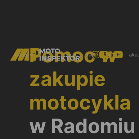
Pomoc w
o
usługi
cennik
FAQ
praca
aka
nas
zakupie
motocykla
w Radomiu