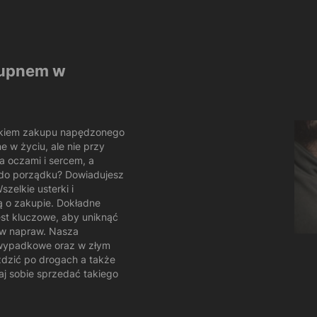
kupnem w
ykiem zakupu napędzonego
e w życiu, ale nie przy
a oczami i sercem, a
 do porządku? Dowiadujesz
szelkie usterki i
 o zakupie. Dokładne
st kluczowe, aby uniknąć
ów napraw. Nasza
owypadkowe oraz w złym
ździć po drogach a także
daj sobie sprzedać takiego