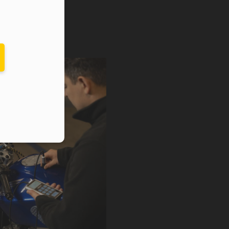
elefonu w formacie E164