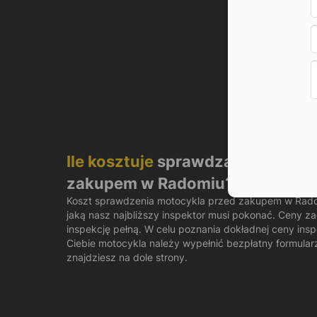
Ile kosztuje
sprawdzanie motocy
zakupem w Radomiu?
Koszt sprawdzenia motocykla przed zakupem w Radom
jaką nasz najbliższy inspektor musi pokonać. Ceny za
inspekcję pełną. W celu poznania dokładnej ceny ins
Ciebie motocykla należy wypełnić bezpłatny formular
znajdziesz na dole strony.