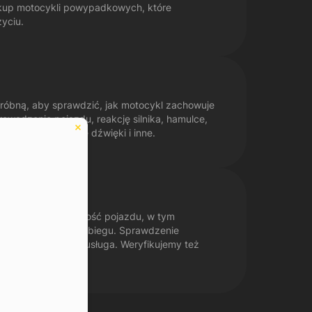
kup motocykli powypadkowych, które
życiu.
óbną, aby sprawdzić, jak motocykl zachowuje
rowadzenie pojazdu, reakcję silnika, hamulce,
zęgło, niepożądane dźwięki i inne.
 serwisową i przeszłość pojazdu, w tym
autentyczność przebiegu. Sprawdzenie
 nasza dodatkowa usługa. Weryfikujemy też
EPIK.
eduled call