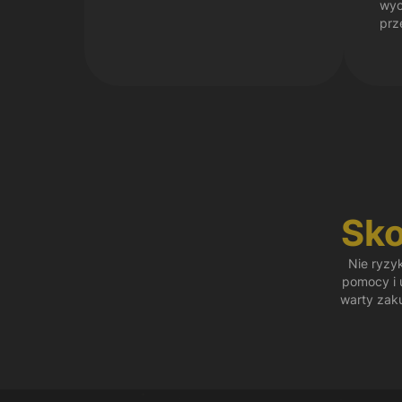
wyc
prz
Sko
Nie ryzy
pomocy i u
warty zak