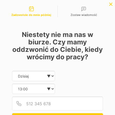
Możliwości kontaktu
Zadzwońcie do mnie później
Zostaw wiadomość
Niestety nie ma nas w
Pomoc w
biurze. Czy mamy
oddzwonić do Ciebie, kiedy
zakupie
wrócimy do pracy?
samochodu
Date and time slection for sch
Wybierz datę
w Katowicach
Wybierz godzinę
profesjonalne
Podaj
Numer
sprawdzenie samochodu