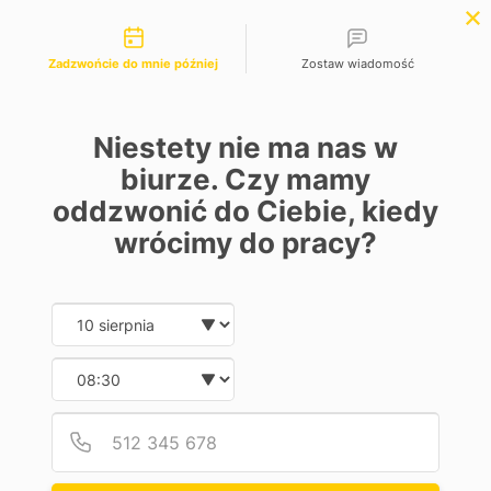
Możliwości kontaktu
Zadzwońcie do mnie później
Zostaw wiadomość
Niestety nie ma nas w
Pomoc w
biurze. Czy mamy
oddzwonić do Ciebie, kiedy
zakupie
wrócimy do pracy?
motocykla
Date and time slection for sch
Wybierz datę
w Wałbrzychu
Wybierz godzinę
profesjonalne
Podaj
Numer
sprawdzenie motocykla