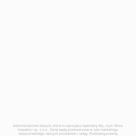
Inspekcja samochodu Płock
Inspekcja samochodu Piotrków Trybunalski
Inspekcja samochodu Poznań
Inspekcja samochodu Przemyśl
Inspekcja samochodu Radom
Inspekcja samochodu Rybnik
Inspekcja samochodu Rzeszów
Inspekcja samochodu Sandomierz
Inspekcja samochodu Sanok
Inspekcja samochodu Siedlce
Inspekcja samochodu Słupsk
Inspekcja samochodu Stargard
Inspekcja samochodu Szczecin
Inspekcja samochodu Tarnów
Inspekcja samochodu Toruń
Inspekcja samochodu Tychy
Inspekcja samochodu Wałbrzych
Inspekcja samochodu Warszawa
Inspekcja samochodu Wrocław
Inspekcja samochodu Zamość
Inspekcja samochodu Zielona Góra
Administratorem danych, które tu wpisujesz będziemy My, czyli: Moto
Odbiór nowego samochodu z salonu
Inspektor sp. z o.o.. Dane będą przetwarzane w celu marketingu
bezpośredniego naszych produktów i usług. Podstawą prawną