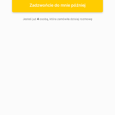
Wałbrzych
Zadzwońcie do mnie później
Jesteś już
4
osobą, która zamówiła dzisiaj rozmowę
Planujesz zakup motocykla
w
Wałbrzychu?
Zakup motocykla to duża sprawa. To nie tylko kwestia
preferencji, ale przede wszystkim pewności, że
dokonujesz dobrego wyboru. Nasze usługi obejmują
kompleksową pomoc w zakupie motocykla w Wałbrzychu,