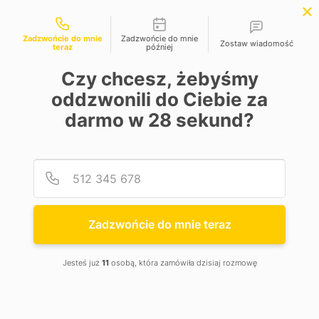
Możliwości kontaktu
Zadzwońcie do mnie
Zadzwońcie do mnie
Zostaw wiadomość
teraz
później
Czy chcesz, żebyśmy
Odbiór nowego
oddzwonili do Ciebie za
darmo w
28
sekund?
samochodu z
salonu
Podaj
Numer
Pomoc w odbiorze nowego samochodu z
salonu, dlaczego warto?
Zadzwońcie do mnie teraz
Zakup nowego auta to wyjątkowy moment – często spełnienie
marzeń i efekt wielu miesięcy przygotowań. Wydawałoby się,
Jesteś już
11
osobą, która zamówiła dzisiaj rozmowę
że nowy samochód prosto z salonu zawsze jest w stanie
idealnym. Niestety, praktyka pokazuje coś innego. Nawet
świeżo odebrany pojazd może mieć
wady